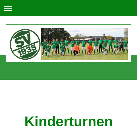
SV 1935 Lützel-Wiebelsbach e. V.
Kinderturnen