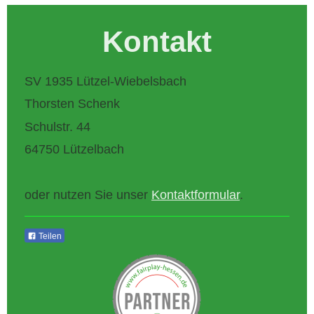
Kontakt
SV 1935 Lützel-Wiebelsbach
Thorsten Schenk
Schulstr. 44
64750 Lützelbach
oder nutzen Sie unser
Kontaktformular
.
Teilen