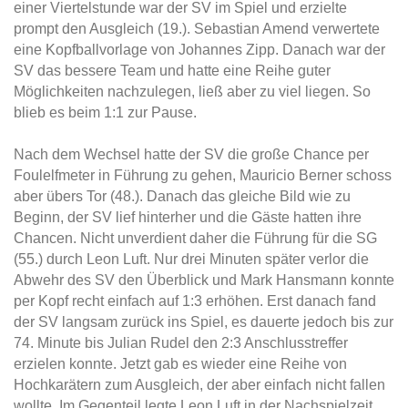
einer Viertelstunde war der SV im Spiel und erzielte
prompt den Ausgleich (19.). Sebastian Amend verwertete
eine Kopfballvorlage von Johannes Zipp. Danach war der
SV das bessere Team und hatte eine Reihe guter
Möglichkeiten nachzulegen, ließ aber zu viel liegen. So
blieb es beim 1:1 zur Pause.
Nach dem Wechsel hatte der SV die große Chance per
Foulelfmeter in Führung zu gehen, Mauricio Berner schoss
aber übers Tor (48.). Danach das gleiche Bild wie zu
Beginn, der SV lief hinterher und die Gäste hatten ihre
Chancen. Nicht unverdient daher die Führung für die SG
(55.) durch Leon Luft. Nur drei Minuten später verlor die
Abwehr des SV den Überblick und Mark Hansmann konnte
per Kopf recht einfach auf 1:3 erhöhen. Erst danach fand
der SV langsam zurück ins Spiel, es dauerte jedoch bis zur
74. Minute bis Julian Rudel den 2:3 Anschlusstreffer
erzielen konnte. Jetzt gab es wieder eine Reihe von
Hochkarätern zum Ausgleich, der aber einfach nicht fallen
wollte. Im Gegenteil legte Leon Luft in der Nachspielzeit