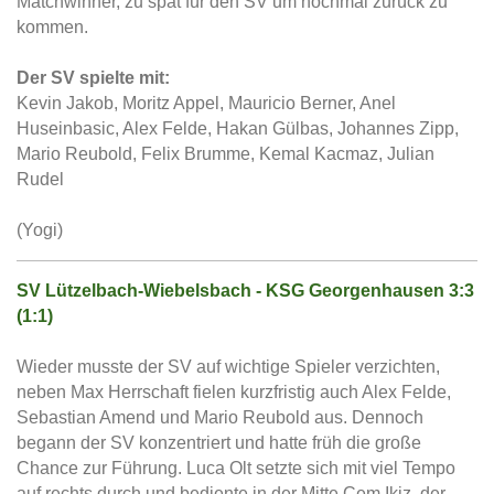
Matchwinner, zu spät für den SV um nochmal zurück zu
kommen.
Der SV spielte mit:
Kevin Jakob, Moritz Appel, Mauricio Berner, Anel
Huseinbasic, Alex Felde, Hakan Gülbas, Johannes Zipp,
Mario Reubold, Felix Brumme, Kemal Kacmaz, Julian
Rudel
(Yogi)
SV Lützelbach-Wiebelsbach - KSG Georgenhausen 3:3
(1:1)
Wieder musste der SV auf wichtige Spieler verzichten,
neben Max Herrschaft fielen kurzfristig auch Alex Felde,
Sebastian Amend und Mario Reubold aus. Dennoch
begann der SV konzentriert und hatte früh die große
Chance zur Führung. Luca Olt setzte sich mit viel Tempo
auf rechts durch und bediente in der Mitte Cem Ikiz, der