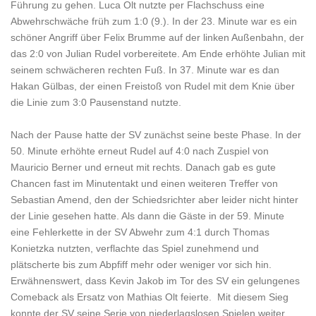
Führung zu gehen. Luca Olt nutzte per Flachschuss eine
Abwehrschwäche früh zum 1:0 (9.). In der 23. Minute war es ein
schöner Angriff über Felix Brumme auf der linken Außenbahn, der
das 2:0 von Julian Rudel vorbereitete. Am Ende erhöhte Julian mit
seinem schwächeren rechten Fuß. In 37. Minute war es dan
Hakan Gülbas, der einen Freistoß von Rudel mit dem Knie über
die Linie zum 3:0 Pausenstand nutzte.
Nach der Pause hatte der SV zunächst seine beste Phase. In der
50. Minute erhöhte erneut Rudel auf 4:0 nach Zuspiel von
Mauricio Berner und erneut mit rechts. Danach gab es gute
Chancen fast im Minutentakt und einen weiteren Treffer von
Sebastian Amend, den der Schiedsrichter aber leider nicht hinter
der Linie gesehen hatte. Als dann die Gäste in der 59. Minute
eine Fehlerkette in der SV Abwehr zum 4:1 durch Thomas
Konietzka nutzten, verflachte das Spiel zunehmend und
plätscherte bis zum Abpfiff mehr oder weniger vor sich hin.
Erwähnenswert, dass Kevin Jakob im Tor des SV ein gelungenes
Comeback als Ersatz von Mathias Olt feierte. Mit diesem Sieg
konnte der SV seine Serie von niederlagslosen Spielen weiter